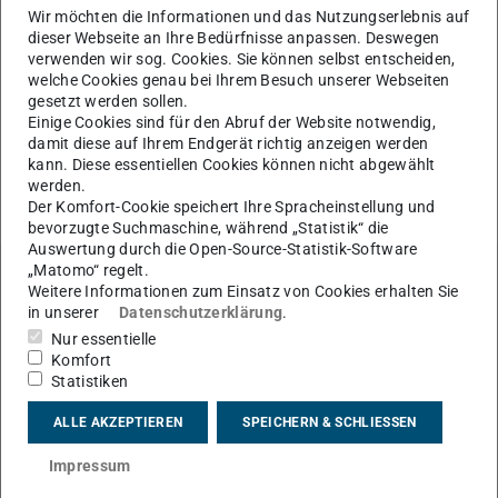
Wir möchten die Informationen und das Nutzungserlebnis auf
dieser Webseite an Ihre Bedürfnisse anpassen. Deswegen
verwenden wir sog. Cookies. Sie können selbst entscheiden,
welche Cookies genau bei Ihrem Besuch unserer Webseiten
gesetzt werden sollen.
Einige Cookies sind für den Abruf der Website notwendig,
damit diese auf Ihrem Endgerät richtig anzeigen werden
Bild: IMS
kann. Diese essentiellen Cookies können nicht abgewählt
werden.
Der Komfort-Cookie speichert Ihre Spracheinstellung und
bevorzugte Suchmaschine, während „Statistik“ die
Auswertung durch die Open-Source-Statistik-Software
„Matomo“ regelt.
Weitere Informationen zum Einsatz von Cookies erhalten Sie
in unserer
Datenschutzerklärung
.
Links
Nur essentielle
Allgemeine Information
Komfort
DE-REX-Antriebsstrang
Statistiken
DE-REX-Projekt
ALLE AKZEPTIEREN
SPEICHERN & SCHLIESSEN
Veröffentlichungen
Messebesuche und Veranstaltungen
Impressum