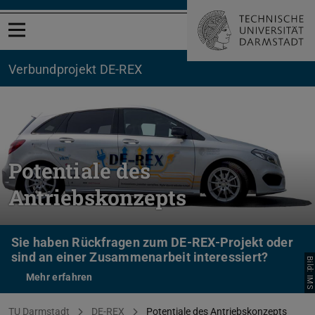
Menü öffnen
Verbundprojekt DE-REX
Potentiale des
Antriebskonzepts
Sie haben Rückfragen zum DE-REX-Projekt oder
sind an einer Zusammenarbeit interessiert?
Bild: IMS
Mehr erfahren
Sie befinden sich hier:
TU Darmstadt
DE-REX
Potentiale des Antriebskonzepts