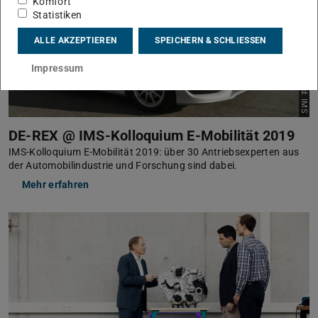
Komfort
Statistiken
ALLE AKZEPTIEREN
SPEICHERN & SCHLIESSEN
Impressum
Bild: IMS
DE-REX @ IMS-Kolloquium E-Mobilität 2019
IMS-Kolloquium E-Mobilität 2019: über 30 Antriebsexperten aus
der Automobilindustrie und Forschung sind dabei.
Mehr erfahren