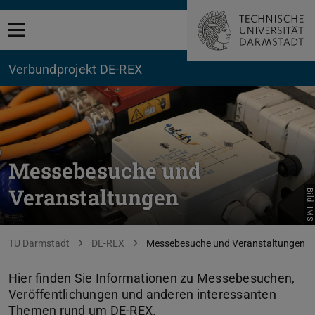
Menü öffnen
Verbundprojekt DE-REX
Messebesuche und
Veranstaltungen
Bild: IMS
Sie befinden sich hier:
TU Darmstadt
DE-REX
Messebesuche und Veranstaltungen
Hier finden Sie Informationen zu Messebesuchen,
Veröffentlichungen und anderen interessanten
Themen rund um DE-REX.