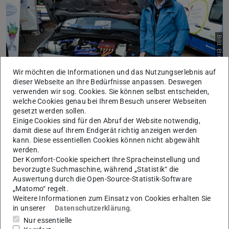
Bild: Etit TU Darmstadt
Wir möchten die Informationen und das Nutzungserlebnis auf
dieser Webseite an Ihre Bedürfnisse anpassen. Deswegen
verwenden wir sog. Cookies. Sie können selbst entscheiden,
welche Cookies genau bei Ihrem Besuch unserer Webseiten
gesetzt werden sollen.
DE-REX @ 5. Tag der Elektromobilität in
Einige Cookies sind für den Abruf der Website notwendig,
Darmstadt
damit diese auf Ihrem Endgerät richtig anzeigen werden
2019 fand in Darmstadt der 5. Tag der Elektromobilität statt.
kann. Diese essentiellen Cookies können nicht abgewählt
Zahlreiche Aussteller präsentierten hier Ideen und Lösungen rund
werden.
um das Thema der Elektromobilität.
Der Komfort-Cookie speichert Ihre Spracheinstellung und
bevorzugte Suchmaschine, während „Statistik“ die
Mehr erfahren
Auswertung durch die Open-Source-Statistik-Software
„Matomo“ regelt.
Weitere Informationen zum Einsatz von Cookies erhalten Sie
in unserer
Datenschutzerklärung
.
Nur essentielle