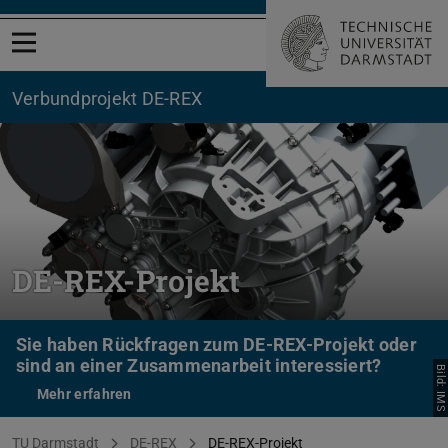
Menü öffnen
Verbundprojekt DE-REX
DE-REX-Projekt
Sie haben Rückfragen zum DE-REX-Projekt oder
sind an einer Zusammenarbeit interessiert?
Bild: IMS
Mehr erfahren
Sie befinden sich hier:
TU Darmstadt
DE-REX
DE-REX-Projekt