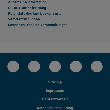
Allgemeine Information
DE-REX-Antriebsstrang
Potentiale des Antriebskonzepts
Veröffentlichungen
Messebesuche und Veranstaltungen
LinkedIn-Seite der TU Darmstadt
Instagram-Kanal der TU Darmstad
Bluesky-Kanal der TU D
Facebook-Seite
YouTu
Sitemap
Impressum
Barrierefreiheit
Datenschutzerklärung